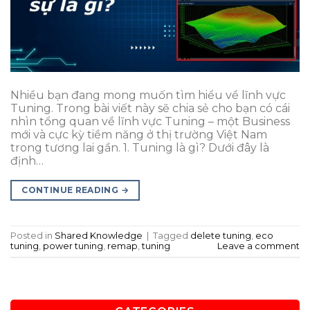
Nhiều bạn đang mong muốn tìm hiểu về lĩnh vực
Tuning. Trong bài viết này sẽ chia sẻ cho bạn có cái
nhìn tổng quan về lĩnh vực Tuning – một Business
mới và cực kỳ tiềm năng ở thị trường Việt Nam
trong tương lai gần. 1. Tuning là gì? Dưới đây là
định…
CONTINUE READING
→
Posted in
Shared Knowledge
|
Tagged
delete tuning
,
eco
tuning
,
power tuning
,
remap
,
tuning
Leave a comment